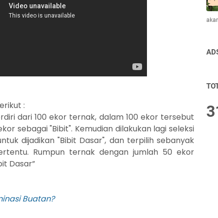
aka
AD
TO
rikut :
3
diri dari 100 ekor ternak, dalam 100 ekor tersebut
ekor sebagai "Bibit". Kemudian dilakukan lagi seleksi
ntuk dijadikan "Bibit Dasar", dan terpilih sebanyak
tertentu. Rumpun ternak dengan jumlah 50 ekor
bit Dasar”
inasi Buatan?