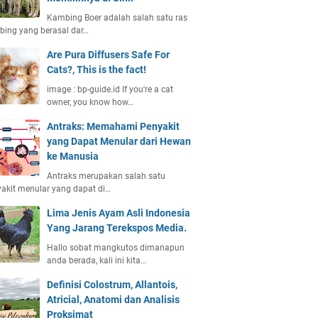
Kambing Boer adalah salah satu ras
ing yang berasal dar…
Are Pura Diffusers Safe For
Cats?, This is the fact!
image : bp-guide.id If you're a cat
owner, you know how…
Antraks: Memahami Penyakit
yang Dapat Menular dari Hewan
ke Manusia
Antraks merupakan salah satu
akit menular yang dapat di…
Lima Jenis Ayam Asli Indonesia
Yang Jarang Terekspos Media.
Hallo sobat mangkutos dimanapun
anda berada, kali ini kita…
Definisi Colostrum, Allantois,
Atricial, Anatomi dan Analisis
Proksimat