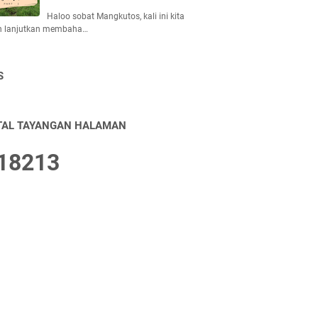
Haloo sobat Mangkutos, kali ini kita
n lanjutkan membaha…
S
TAL TAYANGAN HALAMAN
1
8
2
1
3