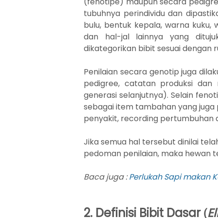
(fenotipe) maupun secara pedigree
tubuhnya perindividu dan dipasti
bulu, bentuk kepala, warna kuku, 
dan hal-jal lainnya yang ditu
dikategorikan bibit sesuai dengan
Penilaian secara genotip juga dilak
pedigree, catatan produksi dan 
generasi selanjutnya). Selain fenot
sebagai item tambahan yang juga 
penyakit, recording pertumbuhan
Jika semua hal tersebut dinilai te
pedoman penilaian, maka hewan ter
Baca juga :
Perlukah Sapi makan Ko
2. Definisi Bibit Dasar
E
(