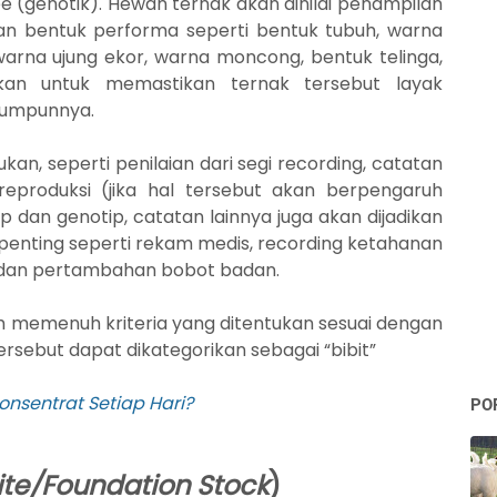
 (genotik). Hewan ternak akan dinilai penampilan
kan bentuk performa seperti bentuk tubuh, warna
warna ujung ekor, warna moncong, bentuk telinga,
jukan untuk memastikan ternak tersebut layak
 rumpunnya.
ukan, seperti penilaian dari segi recording, catatan
reproduksi (jika hal tersebut akan berpengaruh
ip dan genotip, catatan lainnya juga akan dijadikan
penting seperti rekam medis, recording ketahanan
 dan pertambahan bobot badan.
lah memenuh kriteria yang ditentukan sesuai dengan
sebut dapat dikategorikan sebagai “bibit”
nsentrat Setiap Hari?
PO
lite/Foundation Stock
)